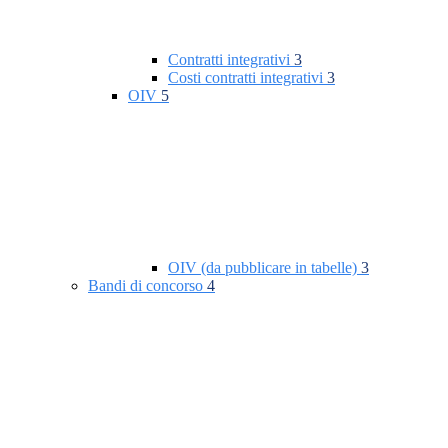
Contratti integrativi
3
Costi contratti integrativi
3
OIV
5
OIV (da pubblicare in tabelle)
3
Bandi di concorso
4