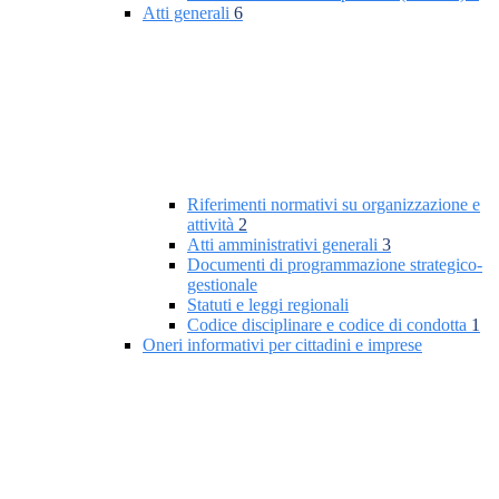
Atti generali
6
Riferimenti normativi su organizzazione e
attività
2
Atti amministrativi generali
3
Documenti di programmazione strategico-
gestionale
Statuti e leggi regionali
Codice disciplinare e codice di condotta
1
Oneri informativi per cittadini e imprese