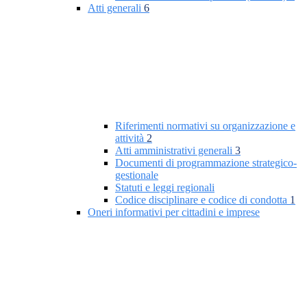
Atti generali
6
Riferimenti normativi su organizzazione e
attività
2
Atti amministrativi generali
3
Documenti di programmazione strategico-
gestionale
Statuti e leggi regionali
Codice disciplinare e codice di condotta
1
Oneri informativi per cittadini e imprese