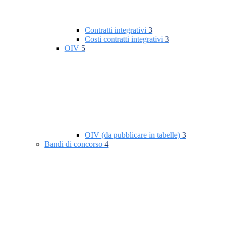
Contratti integrativi
3
Costi contratti integrativi
3
OIV
5
OIV (da pubblicare in tabelle)
3
Bandi di concorso
4