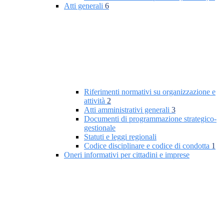
Atti generali
6
Riferimenti normativi su organizzazione e
attività
2
Atti amministrativi generali
3
Documenti di programmazione strategico-
gestionale
Statuti e leggi regionali
Codice disciplinare e codice di condotta
1
Oneri informativi per cittadini e imprese