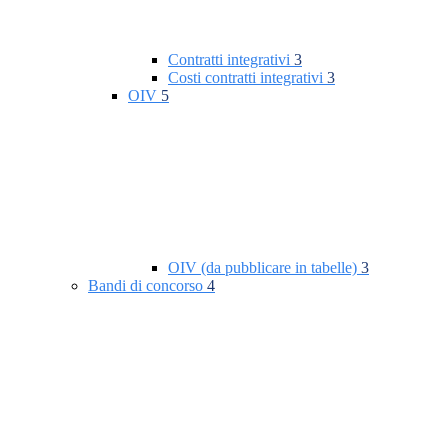
Contratti integrativi
3
Costi contratti integrativi
3
OIV
5
OIV (da pubblicare in tabelle)
3
Bandi di concorso
4