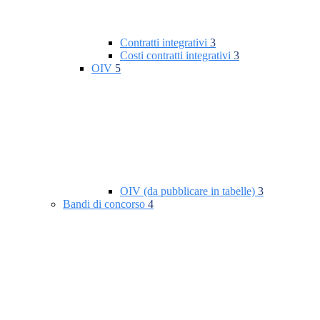
Contratti integrativi
3
Costi contratti integrativi
3
OIV
5
OIV (da pubblicare in tabelle)
3
Bandi di concorso
4