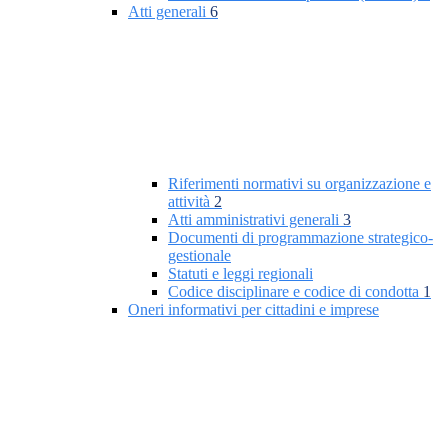
Atti generali
6
Riferimenti normativi su organizzazione e
attività
2
Atti amministrativi generali
3
Documenti di programmazione strategico-
gestionale
Statuti e leggi regionali
Codice disciplinare e codice di condotta
1
Oneri informativi per cittadini e imprese