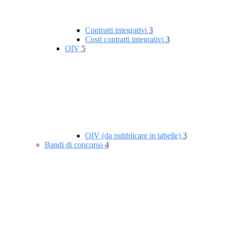
Contratti integrativi
3
Costi contratti integrativi
3
OIV
5
OIV (da pubblicare in tabelle)
3
Bandi di concorso
4