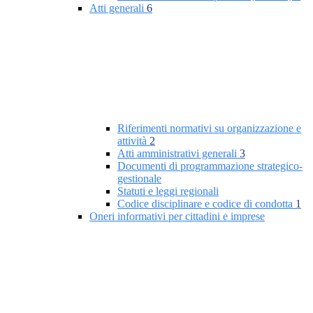
Atti generali
6
Riferimenti normativi su organizzazione e
attività
2
Atti amministrativi generali
3
Documenti di programmazione strategico-
gestionale
Statuti e leggi regionali
Codice disciplinare e codice di condotta
1
Oneri informativi per cittadini e imprese