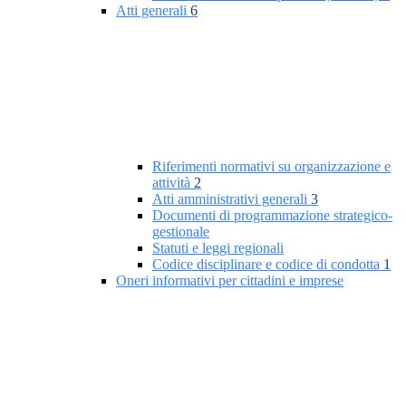
Atti generali
6
Riferimenti normativi su organizzazione e
attività
2
Atti amministrativi generali
3
Documenti di programmazione strategico-
gestionale
Statuti e leggi regionali
Codice disciplinare e codice di condotta
1
Oneri informativi per cittadini e imprese