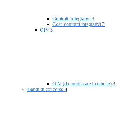
Contratti integrativi
3
Costi contratti integrativi
3
OIV
5
OIV (da pubblicare in tabelle)
3
Bandi di concorso
4