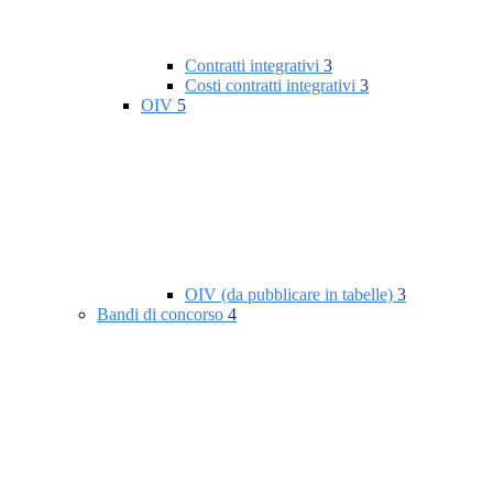
Contratti integrativi
3
Costi contratti integrativi
3
OIV
5
OIV (da pubblicare in tabelle)
3
Bandi di concorso
4