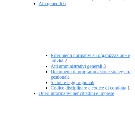
Atti generali
6
Riferimenti normativi su organizzazione e
attività
2
Atti amministrativi generali
3
Documenti di programmazione strategico-
gestionale
Statuti e leggi regionali
Codice disciplinare e codice di condotta
1
Oneri informativi per cittadini e imprese