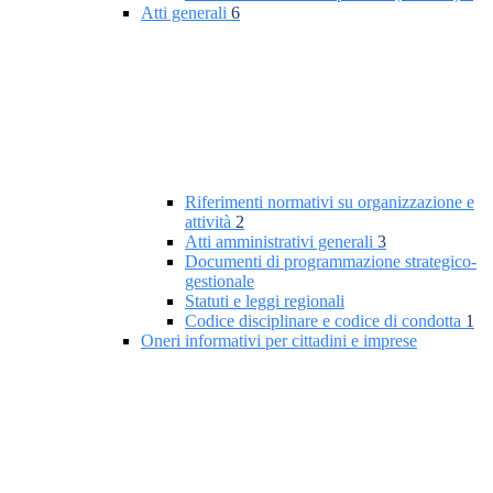
Atti generali
6
Riferimenti normativi su organizzazione e
attività
2
Atti amministrativi generali
3
Documenti di programmazione strategico-
gestionale
Statuti e leggi regionali
Codice disciplinare e codice di condotta
1
Oneri informativi per cittadini e imprese