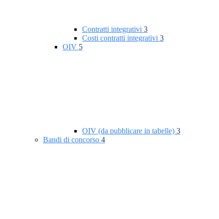
Contratti integrativi
3
Costi contratti integrativi
3
OIV
5
OIV (da pubblicare in tabelle)
3
Bandi di concorso
4