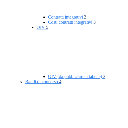
Contratti integrativi
3
Costi contratti integrativi
3
OIV
5
OIV (da pubblicare in tabelle)
3
Bandi di concorso
4