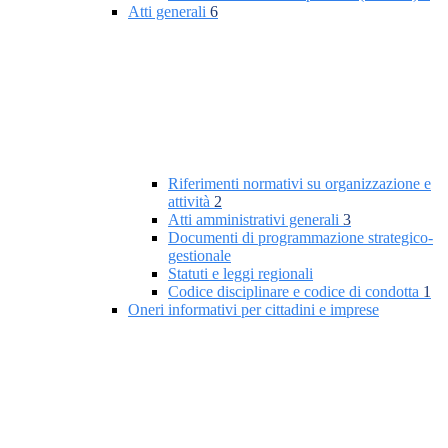
Atti generali
6
Riferimenti normativi su organizzazione e
attività
2
Atti amministrativi generali
3
Documenti di programmazione strategico-
gestionale
Statuti e leggi regionali
Codice disciplinare e codice di condotta
1
Oneri informativi per cittadini e imprese