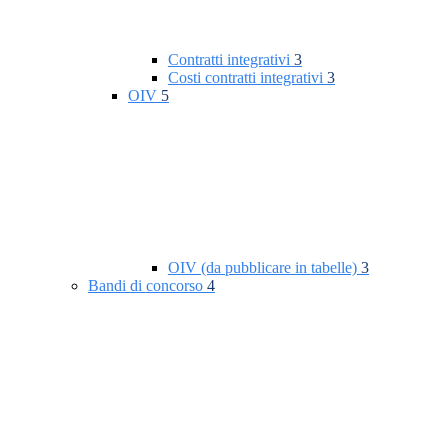
Contratti integrativi
3
Costi contratti integrativi
3
OIV
5
OIV (da pubblicare in tabelle)
3
Bandi di concorso
4