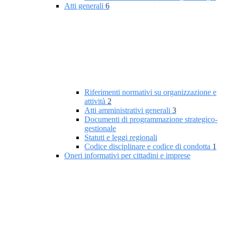
Atti generali
6
Riferimenti normativi su organizzazione e
attività
2
Atti amministrativi generali
3
Documenti di programmazione strategico-
gestionale
Statuti e leggi regionali
Codice disciplinare e codice di condotta
1
Oneri informativi per cittadini e imprese